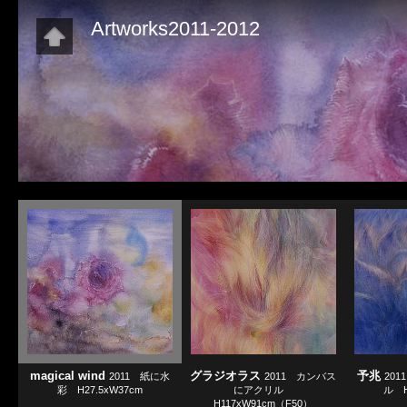
Artworks2011-2012
magical wind
グラジオラス
予兆
2011 紙に水
2011 カンバス
20
彩 H27.5xW37cm
にアクリル
ル H
H117xW91cm（F50）