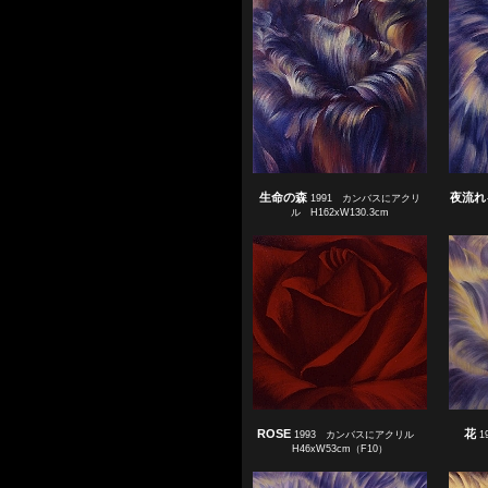
生命の森
夜流れ
1991 カンバスにアクリ
ル H162xW130.3cm
ROSE
花
1993 カンバスにアクリル
1
H46xW53cm（F10）