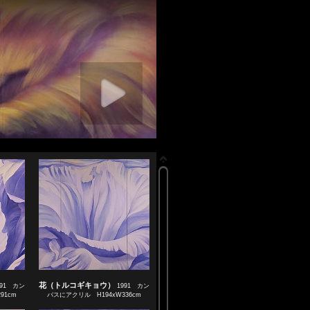
rt slideshow
花（トルコギキョウ）
991 カン
1991 カン
91cm
バスにアクリル H194xW336cm