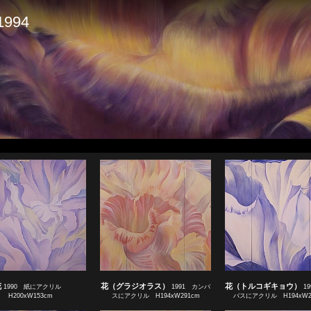
1994
Sta
花
花（グラジオラス）
花（トルコギキョウ）
1990 紙にアクリル
1991 カンバ
1
H200xW153cm
スにアクリル H194xW291cm
バスにアクリル H194xW2