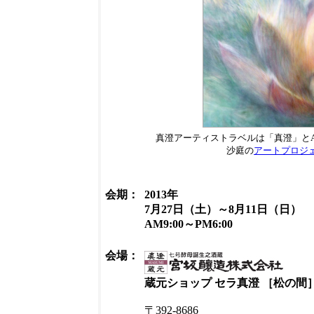
真澄アーティストラベルは「真澄」とArt Proj
沙庭の
アートプロジェクト「
会期：
2013年
7月27日（土）～8月11日（日）
AM9:00～PM6:00
会場：
蔵元ショップ セラ真澄 ［松の間
〒392-8686