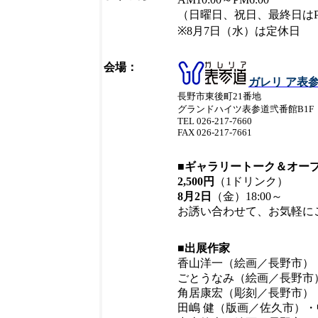
（日曜日、祝日、最終日はPM
※8月7日（水）は定休日
会場：
ガレリ ア表
長野市東後町21番地
グランドハイツ表参道弐番館B1F
TEL 026-217-7660
FAX 026-217-7661
■ギャラリートーク＆オー
2,500円
（1ドリンク）
8月2日
（金）
18:00～
お誘い合わせて、お気軽に
■
出展作家
香山洋一（絵画／長野市）
ごとうなみ（絵画／長野市
角居康宏（彫刻／長野市）
田嶋 健（版画／佐久市）・