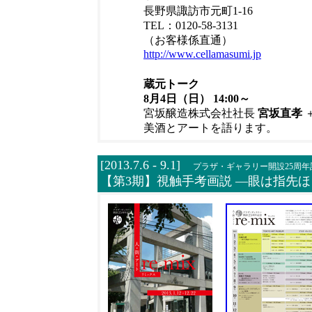
長野県諏訪市元町1-16
TEL：0120-58-3131
（お客様係直通）
http://www.cellamasumi.jp
蔵元トーク
8月4日（日）
14:00～
宮坂醸造株式会社社長
宮坂直孝
美酒とアートを語ります。
[2013.7.6 - 9.1]
プラザ・ギャラリー開設25周
【第3期
】視触手考画説 ―眼は指先