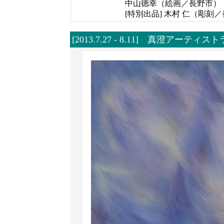
中山徳幸（絵画／長野市）
[特別出品] 木村 仁（彫刻
[2013.7.27 - 8.11] 真澄アー