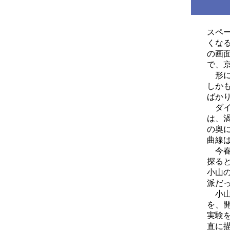
スペ
くな
の画
で、京
形に
しか
ばか
ダイ
は、
の奥
曲線
今春
探る
小山
派だ
小山
を、
実験
直に