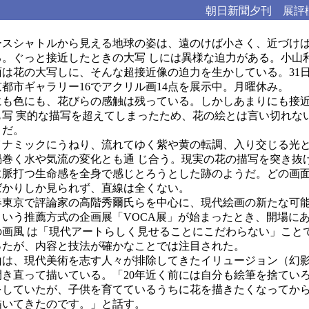
朝日新聞夕刊 展評
ースシャトルから見える地球の姿は、遠のけば小さく、近づけ
る。ぐっと接近したときの大写 しには異様な迫力がある。小山
面は花の大写しに、そんな超接近像の迫力を生かしている。31
都市ギャラリー16でアクリル画14点を展示中。月曜休み。
も色にも、花びらの感触は残っている。しかしあまりにも接
も写 実的な描写を超えてしまったため、花の絵とは言い切れな
りだ。
ナミックにうねり、流れてゆく紫や黄の転調、入り交じる光
渦巻く水や気流の変化とも通 じ合う。現実の花の描写を突き抜
に脈打つ生命感を全身で感じとろうとした跡のようだ。どの画面
ばかりしか見られず、直線は全くない。
東京で評論家の高階秀爾氏らを中心に、現代絵画の新たな可
という推薦方式の企画展「VOCA展」が始まったとき、開場に
の画風 は「現代アートらしく見せることにこだわらない」こと
ったが、内容と技法が確かなことでは注目された。
は、現代美術を志す人々が排除してきたイリュージョン（幻
開き直って描いている。「20年近く前には自分も絵筆を捨てい
をしていたが、子供を育てているうちに花を描きたくなってか
描いてきたのです。」と話す。