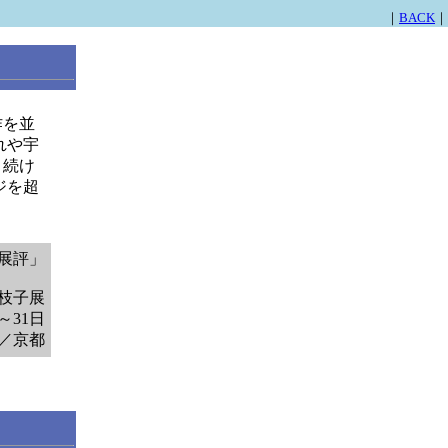
｜
BACK
｜
作を並
れや宇
き続け
ジを超
。
「展評」
枝子展
日～31日
6／京都