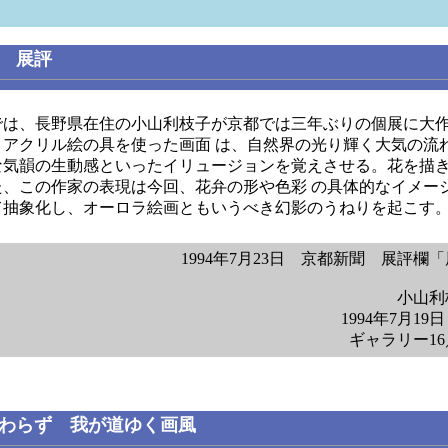
 展評
では、長野県在住の小山利枝子が京都では三年ぶりの個展に大
。アクリル絵の具を使った画面 は、自然界の光り輝く大気の流
な気韻の生動感といったイリュージョンを覚えさせる。花を描
た、この作家の表現は今回、花弁の形や色彩 の具体的なイメー
て抽象化し、オーロラ絵画ともいうべき幻影のうねりを起こす
1994年7月23日 京都新聞 展評欄
小山利
1994年7月19
ギャラリー1
わらず 我が道ゆく画風