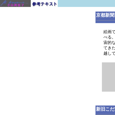
京都新聞
絵画
べる
宙的
てき
越し
新旧こだ