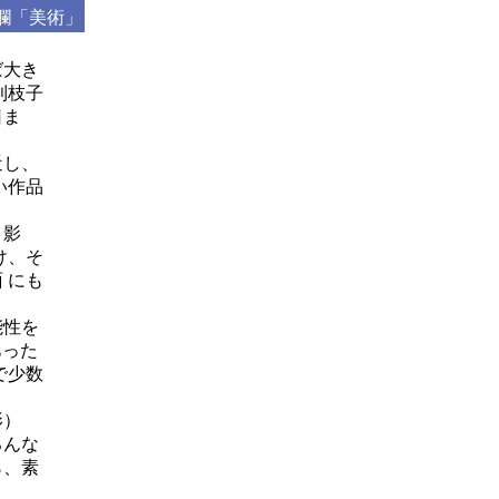
欄「美術」
ば大き
利枝子
日ま
近し、
い作品
と影
け、そ
 にも
能性を
あった
で少数
影）
ろんな
ら、素