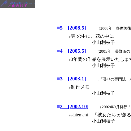
■
5 [2008.5]
（2008年 多摩
雲 の中に、花の中に
●
小山利枝子
■
4 [2005.5]
（2005年 長野市
3年間の作品を展示いたしま
●
小山利枝子
■
3 [2003.1]
（「香りの専門誌 パルフ
制作メモ
●
小山利枝子
■
2 [2002.10]
（2002年9月発
statement 「彼女たち 
●
小山利枝子